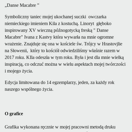
„Danse Macabre ”
Symboliczny taniec mojej ukochanej suczki owczarka
niemieckiego imieniem Kila z kostuchą. Linoryt głęboko
inspirowany XV wieczną późnogotycką freską " Danse
Macabre" Ivana z Kastvy która wywarła na mnie ogromne
wrażenie. Znajduje się ona w kościele św. Trójcy w Hrastovjlie
na Słowenii, który to kościół odwiedziliśmy właśnie razem w
2017 roku. KIla odeszła w tym roku. Była i jest dla mnie wielką
inspiracją, co odczuć można w wielu aspektach mojej twórczości
i mojego życia.
Edycja limitowana do 14 egzemplarzy, jeden, za każdy rok
naszego wspólnego życia.
O grafice
Grafika wykonana ręcznie w mojej pracowni metodą druku