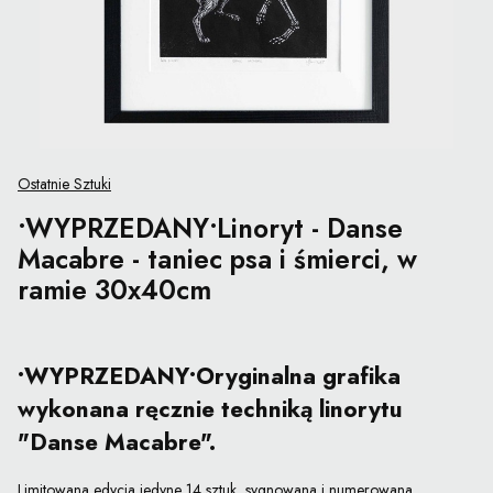
Ostatnie Sztuki
•WYPRZEDANY•Linoryt - Danse
Macabre - taniec psa i śmierci, w
ramie 30x40cm
•WYPRZEDANY•Oryginalna grafika
wykonana ręcznie techniką linorytu
"Danse Macabre".
Limitowana edycja jedyne 14 sztuk, sygnowana i numerowana