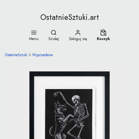
OstatnieSztuki.art
Otwórz wyszukiwarkę
Koszyk wyłączony
Menu
Szukaj
Zaloguj się
Koszyk
OstatnieSztuki
Wyprzedane