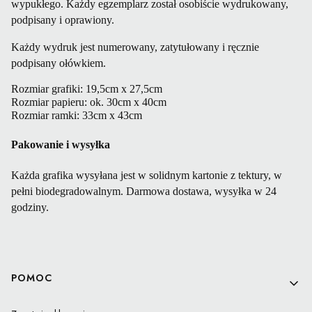
wypukłego. Każdy egzemplarz został osobiście wydrukowany,
podpisany i oprawiony.
Każdy wydruk jest numerowany, zatytułowany i ręcznie
podpisany ołówkiem.
Rozmiar grafiki: 19,5cm x 27,5cm 
Rozmiar papieru: ok. 30cm x 40cm 
Rozmiar ramki: 33cm x 43cm 
Pakowanie i wysyłka
Każda grafika wysyłana jest w solidnym kartonie z tektury, w
pełni biodegradowalnym. Darmowa dostawa, wysyłka w 24
godziny.
Linki w stopce
POMOC