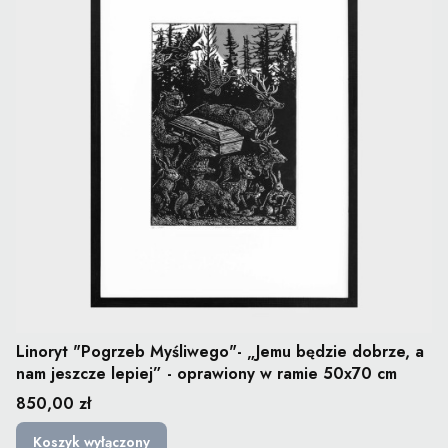
Linoryt "Pogrzeb Myśliwego"- „Jemu będzie dobrze, a
nam jeszcze lepiej” - oprawiony w ramie 50x70 cm
Cena
850,00 zł
Koszyk wyłączony