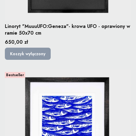
Linoryt "MuuuUFO:Geneza"- krowa UFO - oprawiony w
ramie 50x70 cm
Cena
650,00 zł
Koszyk wyłączony
Bestseller