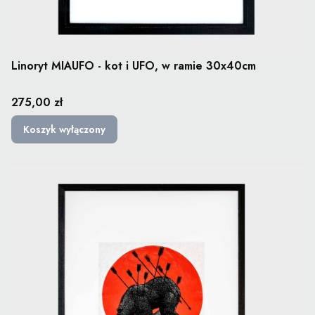
Linoryt MIAUFO - kot i UFO, w ramie 30x40cm
Cena
275,00 zł
Koszyk wyłączony