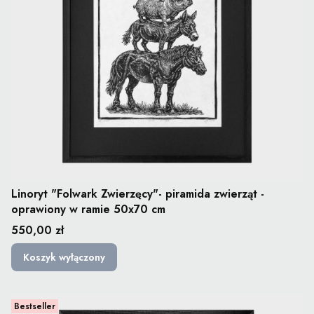
Linoryt "Folwark Zwierzęcy"- piramida zwierząt -
oprawiony w ramie 50x70 cm
Cena
550,00 zł
Koszyk wyłączony
Bestseller