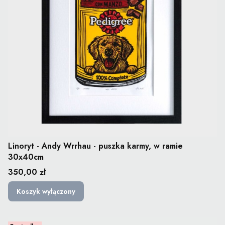
Linoryt - Andy Wrrhau - puszka karmy, w ramie
30x40cm
Cena
350,00 zł
Koszyk wyłączony