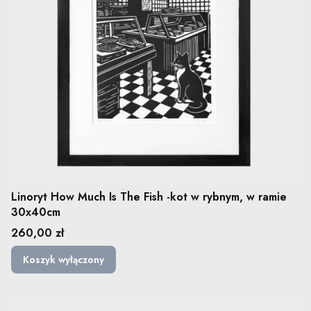
Linoryt How Much Is The Fish -kot w rybnym, w ramie
30x40cm
Cena
260,00 zł
Koszyk wyłączony