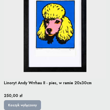
Linoryt Andy Wrrhau II - pies, w ramie 20x30cm
Cena
250,00 zł
Koszyk wyłączony