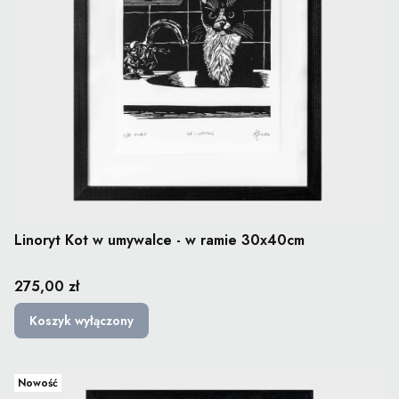
Linoryt Kot w umywalce - w ramie 30x40cm
Cena
275,00 zł
Koszyk wyłączony
Nowość