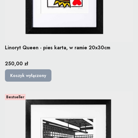
Linoryt Queen - pies karta, w ramie 20x30cm
Cena
250,00 zł
Koszyk wyłączony
Bestseller