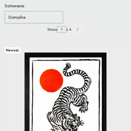
Lista produktów
Sortowanie:
Domyślne
Strona
z 4
Następne produkty
Nowość