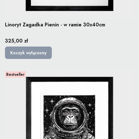
Linoryt Zagadka Pienin - w ramie 30x40cm
Cena
325,00 zł
Koszyk wyłączony
Bestseller