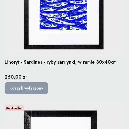
Linoryt - Sardines - ryby sardynki, w ramie 30x40cm
Cena
260,00 zł
Koszyk wyłączony
Bestseller