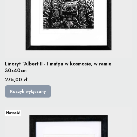
Linoryt "Albert II - I małpa w kosmosie, w ramie
30x40cm
Cena
275,00 zł
Koszyk wyłączony
Nowość