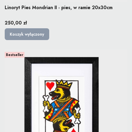
Linoryt Pies Mondrian II - pies, w ramie 20x30cm
Cena
250,00 zł
Koszyk wyłączony
Bestseller