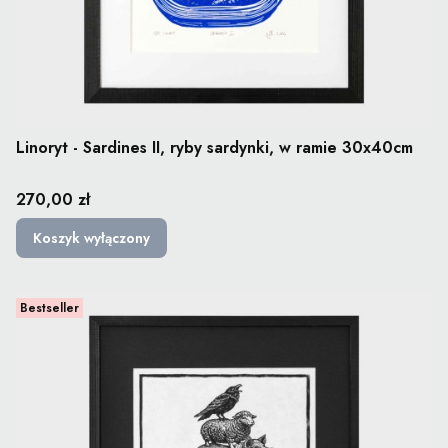
Linoryt - Sardines II, ryby sardynki, w ramie 30x40cm
Cena
270,00 zł
Koszyk wyłączony
Bestseller