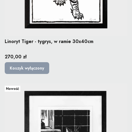
Linoryt Tiger - tygrys, w ramie 30x40cm
Cena
270,00 zł
Koszyk wyłączony
Nowość