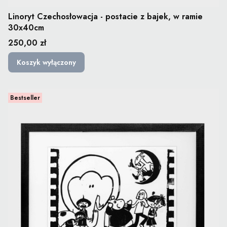
Linoryt Czechosłowacja - postacie z bajek, w ramie
30x40cm
Cena
250,00 zł
Koszyk wyłączony
Bestseller