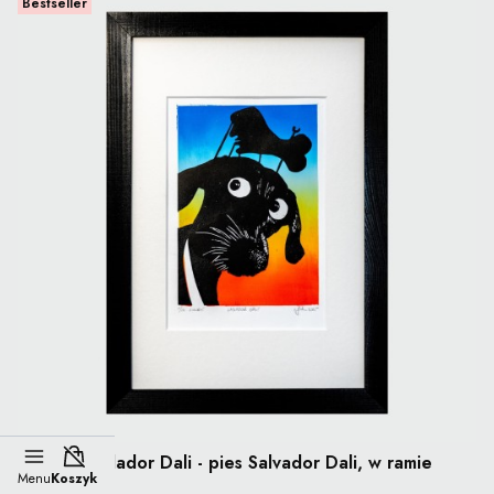
Bestseller
Koszyk wyłączony
Linoryt Lablador Dali - pies Salvador Dali, w ramie
Menu
Koszyk
20x30cm