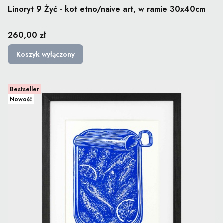
Linoryt 9 Żyć - kot etno/naive art, w ramie 30x40cm
Cena
260,00 zł
Koszyk wyłączony
Bestseller
Nowość