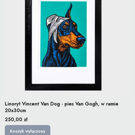
Linoryt Vincent Van Dog - pies Van Gogh, w ramie
20x30cm
Cena
250,00 zł
Koszyk wyłączony