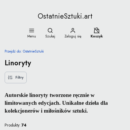
OstatnieSztuki.art
Otwórz wyszukiwarkę
Koszyk wyłączony
Menu
Szukaj
Zaloguj się
Koszyk
Przejdź do:
OstatnieSztuki
Linoryty
Filtry
Autorskie linoryty tworzone ręcznie w
limitowanych edycjach. Unikalne dzieła dla
kolekcjonerów i miłośników sztuki.
Produkty:
74