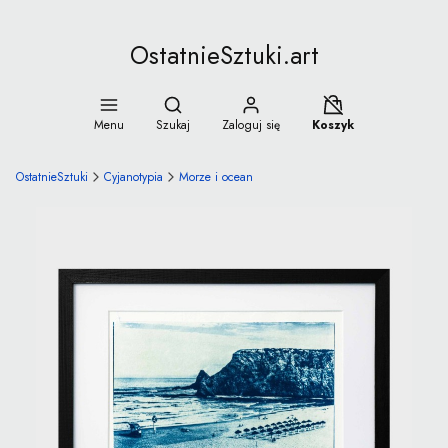
OstatnieSztuki.art
Otwórz wyszukiwarkę
Koszyk wyłączony
Menu
Szukaj
Zaloguj się
Koszyk
OstatnieSztuki
Cyjanotypia
Morze i ocean