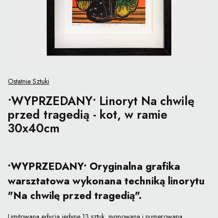
Ostatnie Sztuki
•WYPRZEDANY• Linoryt Na chwilę
przed tragedią - kot, w ramie
30x40cm
•WYPRZEDANY• Oryginalna grafika
warsztatowa wykonana techniką linorytu
"Na chwilę przed tragedią".
Limitowana edycja jedyne 13 sztuk, sygnowana i numerowana