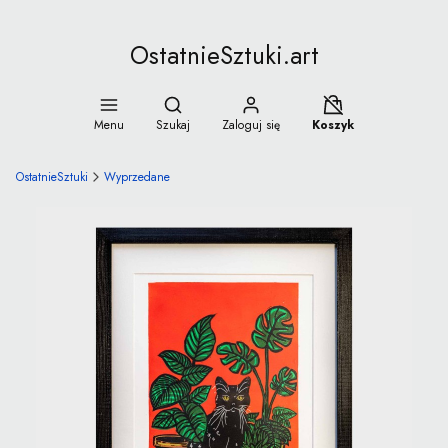
OstatnieSztuki.art
Otwórz wyszukiwarkę
Koszyk wyłączony
Menu
Szukaj
Zaloguj się
Koszyk
OstatnieSztuki
Wyprzedane