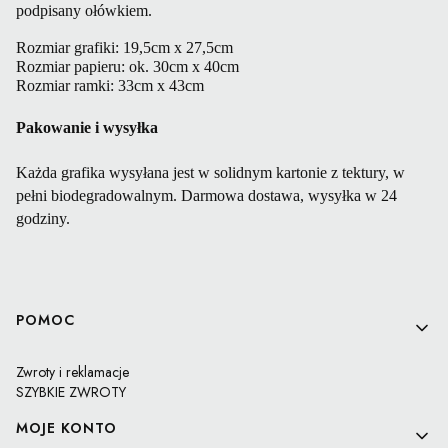
podpisany ołówkiem.
Rozmiar grafiki: 19,5cm x 27,5cm 
Rozmiar papieru: ok. 30cm x 40cm 
Rozmiar ramki: 33cm x 43cm 
Pakowanie i wysyłka
Każda grafika wysyłana jest w solidnym kartonie z tektury, w
pełni biodegradowalnym. Darmowa dostawa, wysyłka w 24
godziny.
Linki w stopce
POMOC
Zwroty i reklamacje
SZYBKIE ZWROTY
MOJE KONTO