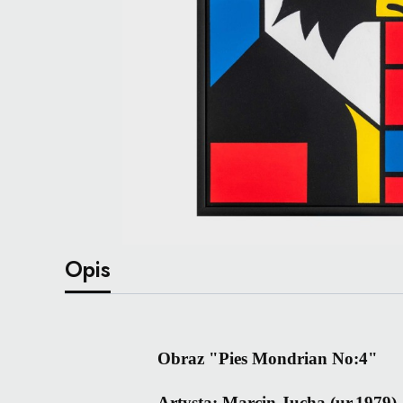
Opis
Obraz "Pies Mondrian No:4"
Artysta: Marcin Jucha (ur.1979)