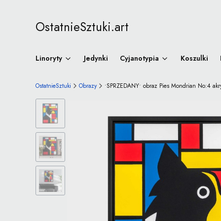
OstatnieSztuki.art
Linoryty
Jedynki
Cyjanotypia
Koszulki
OstatnieSztuki
Obrazy
•SPRZEDANY• obraz Pies Mondrian No:4 akry