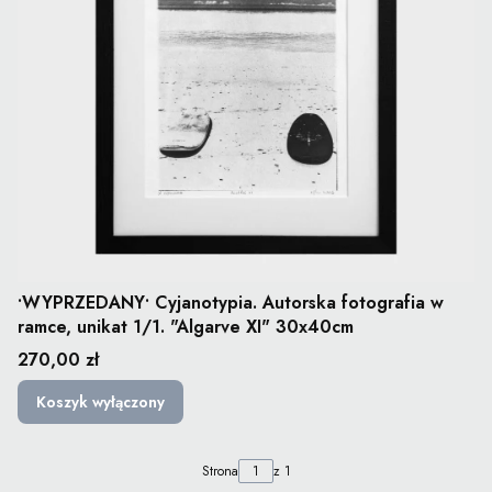
•WYPRZEDANY• Cyjanotypia. Autorska fotografia w
ramce, unikat 1/1. "Algarve XI" 30x40cm
Cena
270,00 zł
Koszyk wyłączony
Strona
z 1