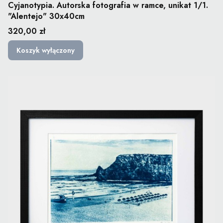
Cyjanotypia. Autorska fotografia w ramce, unikat 1/1.
"Alentejo" 30x40cm
Cena
320,00 zł
Koszyk wyłączony