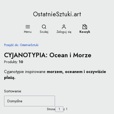
OstatnieSztuki.art
Otwórz wyszukiwarkę
Koszyk wyłączony
Menu
Szukaj
Zaloguj się
Koszyk
Przejdź do:
OstatnieSztuki
CYJANOTYPIA: Ocean i Morze
Produkty:
10
Cyjanotypie inspirowane
morzem, oceanem i oczywiście
plażą.
Lista produktów
Sortowanie:
Domyślne
Strona
z 1